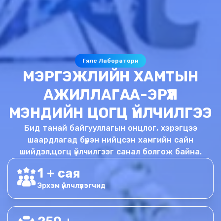
Гялс Лаборатори
МЭРГЭЖЛИЙН ХАМТЫН
АЖИЛЛАГАА-ЭРҮҮЛ
МЭНДИЙН ЦОГЦ ҮЙЛЧИЛГЭЭ
Бид танай байгууллагын онцлог, хэрэгцээ
шаардлагад бүрэн нийцсэн хамгийн сайн
шийдэл,цогц үйлчилгээг санал болгож байна.
1 + сая
Эрхэм үйлчлүүлэгчид