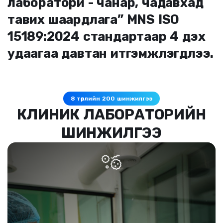
лаборатори - чанар, чадавхад
тавих шаардлага” MNS ISO
15189:2024 стандартаар 4 дэх
удаагаа давтан итгэмжлэгдлээ.​
8 төрлийн 200 шинжилгээ
КЛИНИК ЛАБОРАТОРИЙН
ШИНЖИЛГЭЭ